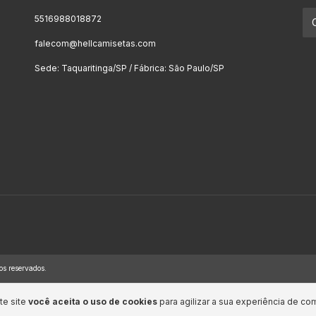
5516988018872
falecom@hellcamisetas.com
Sede: Taquaritinga/SP / Fábrica: São Paulo/SP
os reservados.
te site
você aceita o uso de cookies
para agilizar a sua experiência de co