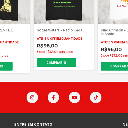
RENTE E
Roger Waters - Radio Kaos
King Crimson - 
in Aspic
ATÉ 15% OFF
EM QUANTIDADE
QUANTIDADE
ATÉ 15% OFF
EM 
R$96,00
R$96,00
3
x
de
R$32,00
sem juros
 juros
3
x
de
R$32,00
sem
COMPRAR
COMPRAR
ENTRE EM CONTATO
NE