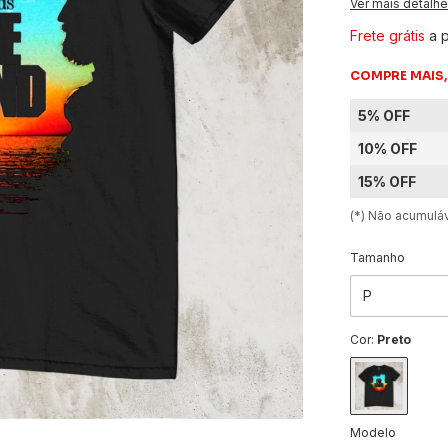
Ver mais detalh
Frete grátis
a 
COMPRE MAIS,
5% OFF
10% OFF
15% OFF
(*) Não acumul
Tamanho
Cor:
Preto
Modelo