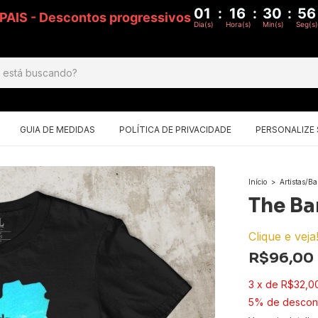
01
:
16
:
30
:
55
S PAIS - Descontos progressivos
Dia(s)
Hora(s)
Min(s)
Seg(s)
GUIA DE MEDIDAS
POLÍTICA DE PRIVACIDADE
PERSONALIZE
Início
>
Artistas/B
The Ba
Clique e veja
R$96,00
3
x
de
R$32,0
5% de descon