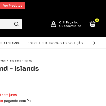
Ver Produtos
0
Olá!
Faça login
Ou cadastre-se
 SUA ESTAMPA
SOLICITE SUA TROCA OU DEVOLUÇÃO
DICAS PA
andas
>
The Band - Islands
nd - Islands
!
0
sem juros
to
pagando com Pix