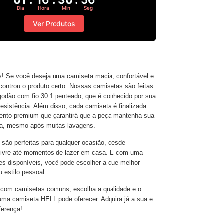
Dia
Hora
Min
Seg
Ver Produtos
s! Se você deseja uma camiseta macia, confortável e
controu o produto certo. Nossas camisetas são feitas
odão com fio 30.1 penteado, que é conhecido por sua
 resistência. Além disso, cada camiseta é finalizada
to premium que garantirá que a peça mantenha sua
ia, mesmo após muitas lavagens.
são perfeitas para qualquer ocasião, desde
r livre até momentos de lazer em casa. E com uma
es disponíveis, você pode escolher a que melhor
 estilo pessoal.
 com camisetas comuns, escolha a qualidade e o
uma camiseta HELL pode oferecer. Adquira já a sua e
ferença!