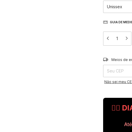
GUIA DE MED
Entregas para o 
Meios de e
Não sei meu C
🧔‍♂️
Até