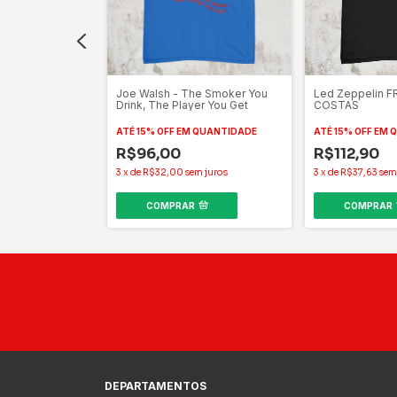
nchronicity
Joe Walsh - The Smoker You
Led Zeppelin F
Drink, The Player You Get
COSTAS
QUANTIDADE
ATÉ 15% OFF
EM QUANTIDADE
ATÉ 15% OFF
EM 
R$96,00
R$112,90
m juros
3
x
de
R$32,00
sem juros
3
x
de
R$37,63
sem
COMPRAR
COMPRAR
DEPARTAMENTOS