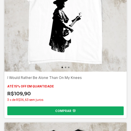
I Would Rather Be Alone Than On My Knees
ATÉ 15% OFF
EM QUANTIDADE
R$109,90
3
x
de
R$36,63
sem juros
COMPRAR