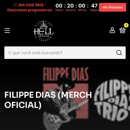
🧔‍♂️ DIA DOS PAIS -
00
:
20
:
00
:
46
Ver Produtos
Descontos progressivos
Dia(s)
Hora(s)
Min(s)
Seg(s)
0
FILIPPE DIAS (MERCH
OFICIAL)