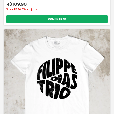
R$109,90
3
x
de
R$36,63
sem juros
COMPRAR