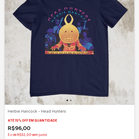
Herbie Hancock - Head Hunters
ATÉ 15% OFF
EM QUANTIDADE
R$96,00
3
x
de
R$32,00
sem juros
COMPRAR