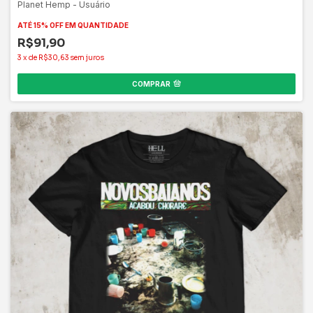
ATÉ 15% OFF
EM QUANTIDADE
R$91,90
3
x
de
R$30,63
sem juros
COMPRAR