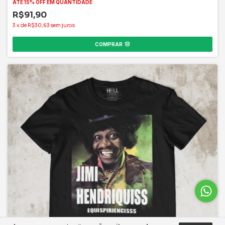
3
x
de
R$30,63
sem juros
COMPRAR
Ao navegar por este site
você aceita o uso de
ENTENDI
cookies
para agilizar a sua experiência de compra.