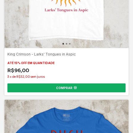
King Crimson - Larks' Tongues in Aspic
ATÉ 15% OFF
EM QUANTIDADE
R$96,00
3
x
de
R$32,00
sem juros
COMPRAR