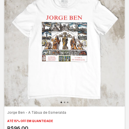
Jorge Ben - A Tábua de Esmeralda
ATÉ 15% OFF
EM QUANTIDADE
R$96,00
3
x
de
R$32,00
sem juros