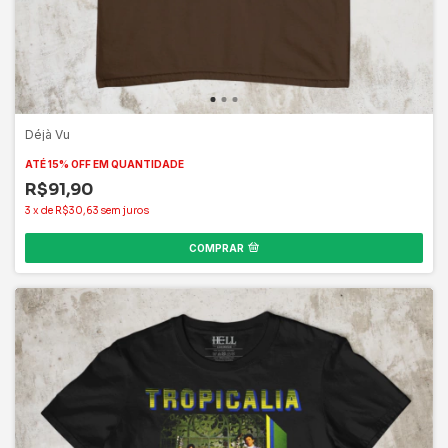
Déjà Vu
ATÉ 15% OFF
EM QUANTIDADE
R$91,90
3
x
de
R$30,63
sem juros
COMPRAR