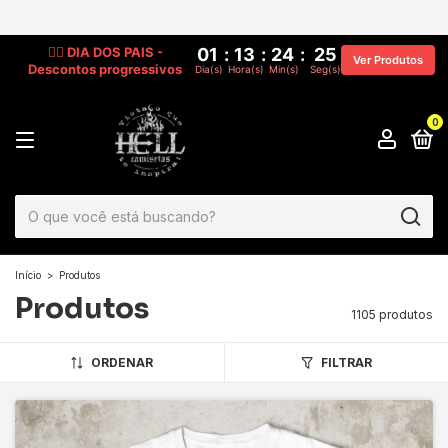
🧔‍♂️ DIA DOS PAIS -
01
:
13
:
24
:
20
Ver Produtos
Descontos progressivos
Dia(s)
Hora(s)
Min(s)
Seg(s)
0
Início
>
Produtos
Produtos
1105 produtos
ORDENAR
FILTRAR