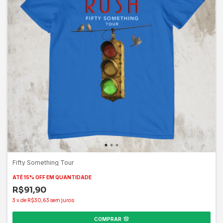
Fifty Something Tour
ATÉ 15% OFF
EM QUANTIDADE
R$91,90
3
x
de
R$30,63
sem juros
COMPRAR