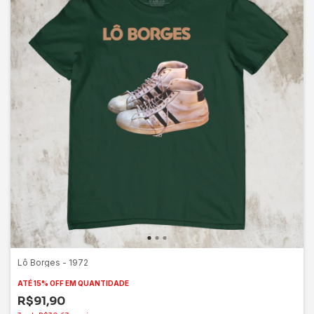
Lô Borges - 1972
ATÉ 15% OFF
EM QUANTIDADE
R$91,90
3
x
de
R$30,63
sem juros