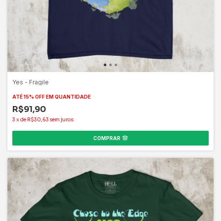
Yes - Fragile
ATÉ 15% OFF
EM QUANTIDADE
R$91,90
3
x
de
R$30,63
sem juros
COMPRAR