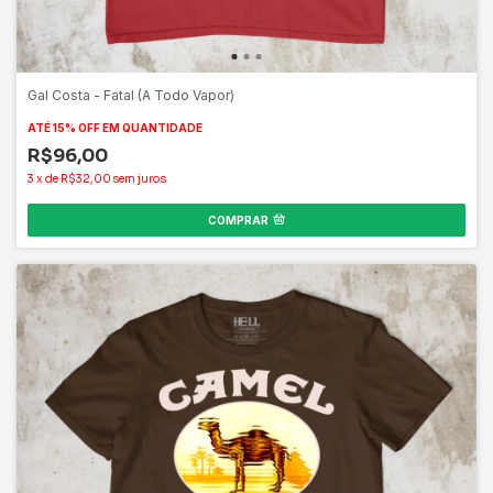
Gal Costa - Fatal (A Todo Vapor)
ATÉ 15% OFF
EM QUANTIDADE
R$96,00
3
x
de
R$32,00
sem juros
COMPRAR