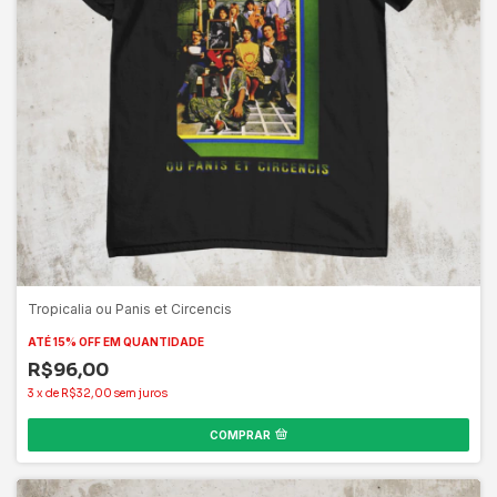
Tropicalia ou Panis et Circencis
ATÉ 15% OFF
EM QUANTIDADE
R$96,00
3
x
de
R$32,00
sem juros
COMPRAR