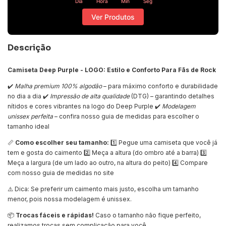
Dia
Hora
Min
Seg
Ver Produtos
Descrição
Camiseta Deep Purple - LOGO: Estilo e Conforto Para Fãs de Rock
✔️
Malha premium 100% algodão
– para máximo conforto e durabilidade
no dia a dia ✔️
Impressão de alta qualidade
(DTG) – garantindo detalhes
nítidos e cores vibrantes na logo do Deep Purple ✔️
Modelagem
unissex perfeita
– confira nosso guia de medidas para escolher o
tamanho ideal
📏
Como escolher seu tamanho:
1️⃣ Pegue uma camiseta que você já
tem e gosta do caimento 2️⃣ Meça a altura (do ombro até a barra) 3️⃣
Meça a largura (de um lado ao outro, na altura do peito) 4️⃣ Compare
com nosso guia de medidas no site
⚠️ Dica: Se preferir um caimento mais justo, escolha um tamanho
menor, pois nossa modelagem é unissex.
📦
Trocas fáceis e rápidas!
Caso o tamanho não fique perfeito,
realizamos trocas sem complicação para você.