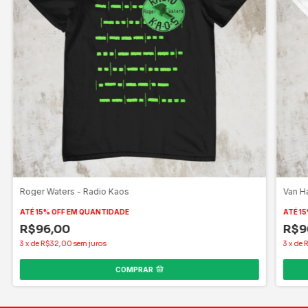
Roger Waters - Radio Kaos
Van H
ATÉ 15% OFF
EM QUANTIDADE
ATÉ 15
R$96,00
R$9
3
x
de
R$32,00
sem juros
3
x
de
COMPRAR