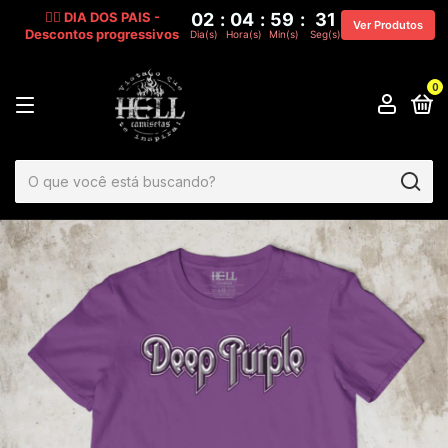
🧔‍♂️ DIA DOS PAIS -
02
:
04
:
59
:
30
Ver Produtos
Descontos progressivos
Dia(s)
Hora(s)
Min(s)
Seg(s)
0