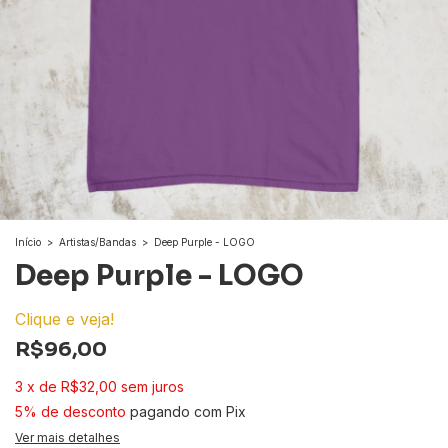
Início
>
Artistas/Bandas
>
Deep Purple - LOGO
Deep Purple - LOGO
Clique e veja!
R$96,00
3
x
de
R$32,00
sem juros
5% de desconto
pagando com Pix
Ver mais detalhes