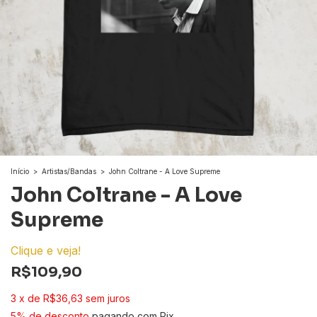
Início
>
Artistas/Bandas
>
John Coltrane - A Love Supreme
John Coltrane - A Love
Supreme
Clique e veja!
R$109,90
3
x
de
R$36,63
sem juros
5% de desconto
pagando com Pix