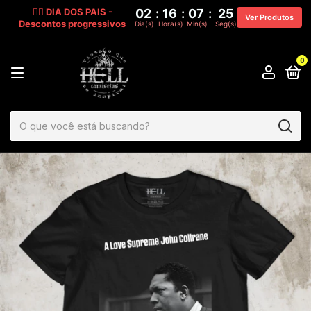
🧔‍♂️ DIA DOS PAIS -
02
:
16
:
07
:
24
Ver Produtos
Descontos progressivos
Dia(s)
Hora(s)
Min(s)
Seg(s)
0