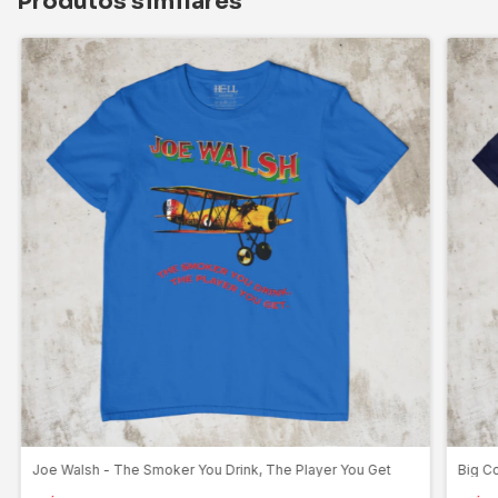
Produtos similares
Joe Walsh - The Smoker You Drink, The Player You Get
Big C