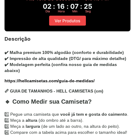
02
:
16
:
07
:
24
Dia
Hora
Min
Seg
Ver Produtos
Descrição
✔️
Malha premium 100% algodão
(conforto e durabilidade)
✔️
Impressão de alta qualidade
(DTG/ para máximo detalhe)
✔️
Modelagem perfeita
(confira nosso guia de medidas
abaixo)
https://hellcamisetas.com/guia-de-medidas/
📏 GUIA DE TAMANHOS - HELL CAMISETAS (cm)
🔹 Como Medir sua Camiseta?
1️⃣ Pegue uma camiseta que
você já
tem e gosta do caimento
.
2️⃣ Meça a
altura
(do ombro até a barra).
3️⃣ Meça a
largura
(de um lado ao outro, na altura do peito).
4️⃣ Compare com a tabela acima para escolher o tamanho ideal!