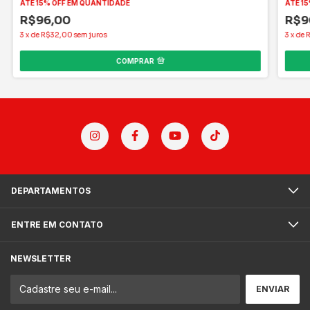
ATÉ 15% OFF
EM QUANTIDADE
ATÉ 15
R$96,00
R$9
3
x
de
R$32,00
sem juros
3
x
de
COMPRAR
DEPARTAMENTOS
ENTRE EM CONTATO
NEWSLETTER