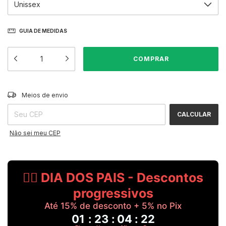
GUIA DE MEDIDAS
ALTERAR CEP
Entregas para o CEP:
Meios de envio
CALCULAR
Não sei meu CEP
🧔‍♂️ DIA DOS PAIS - Descontos
progressivos
Até 15% de desconto + 5% no Pix
01
:
23
:
04
:
22