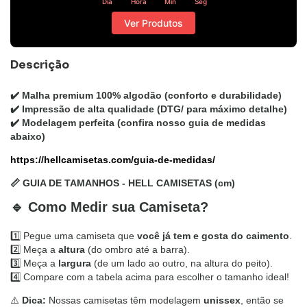
Dia
Hora
Min
Seg
Ver Produtos
Descrição
✔️
Malha premium 100% algodão
(conforto e durabilidade)
✔️
Impressão de alta qualidade
(DTG/ para máximo detalhe)
✔️
Modelagem perfeita
(confira nosso guia de medidas
abaixo)
https://hellcamisetas.com/guia-de-medidas/
📏 GUIA DE TAMANHOS - HELL CAMISETAS (cm)
🔹 Como Medir sua Camiseta?
1️⃣ Pegue uma camiseta que
você já
tem e gosta do caimento
.
2️⃣ Meça a
altura
(do ombro até a barra).
3️⃣ Meça a
largura
(de um lado ao outro, na altura do peito).
4️⃣ Compare com a tabela acima para escolher o tamanho ideal!
⚠️
Dica:
Nossas camisetas têm modelagem
unissex
, então se