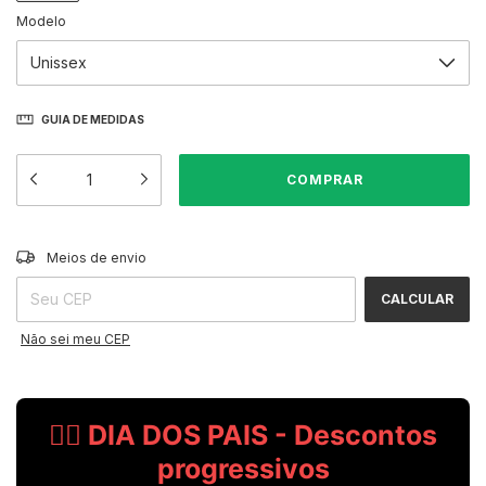
Modelo
GUIA DE MEDIDAS
ALTERAR CEP
Entregas para o CEP:
Meios de envio
CALCULAR
Não sei meu CEP
🧔‍♂️ DIA DOS PAIS - Descontos
progressivos