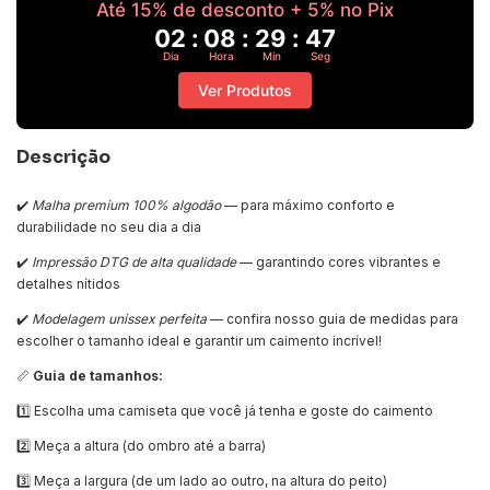
Até 15% de desconto + 5% no Pix
02
:
08
:
29
:
45
Dia
Hora
Min
Seg
Ver Produtos
Descrição
✔️
Malha premium 100% algodão
— para máximo conforto e
durabilidade no seu dia a dia
✔️
Impressão DTG de alta qualidade
— garantindo cores vibrantes e
detalhes nítidos
✔️
Modelagem unissex perfeita
— confira nosso guia de medidas para
escolher o tamanho ideal e garantir um caimento incrível!
📏
Guia de tamanhos:
1️⃣ Escolha uma camiseta que você já tenha e goste do caimento
2️⃣ Meça a altura (do ombro até a barra)
3️⃣ Meça a largura (de um lado ao outro, na altura do peito)