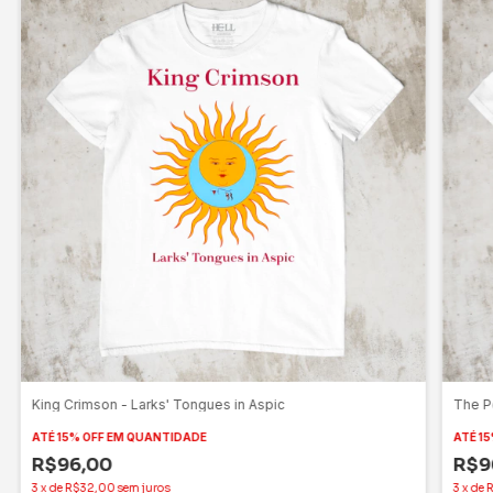
King Crimson - Larks' Tongues in Aspic
The Po
ATÉ 15% OFF
EM QUANTIDADE
ATÉ 15
R$96,00
R$9
3
x
de
R$32,00
sem juros
3
x
de