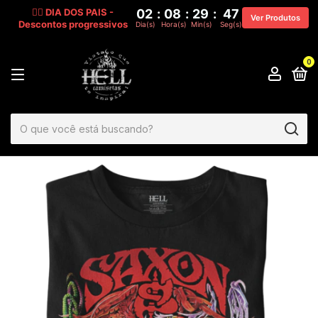
🧔‍♂️ DIA DOS PAIS -
02
:
08
:
29
:
45
Ver Produtos
Descontos progressivos
Dia(s)
Hora(s)
Min(s)
Seg(s)
0