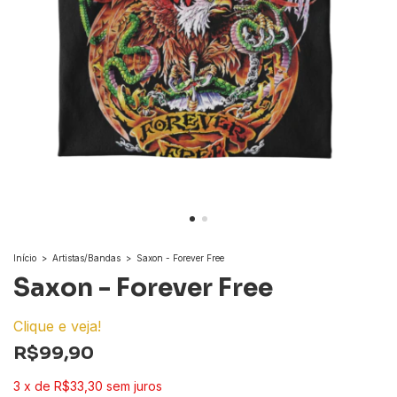
Início
>
Artistas/Bandas
>
Saxon - Forever Free
Saxon - Forever Free
Clique e veja!
R$99,90
3
x
de
R$33,30
sem juros