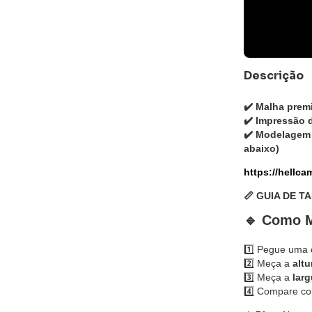
Descrição
✔️
Malha prem
✔️
Impressão d
✔️
Modelagem 
abaixo)
https://hellc
📏 GUIA DE T
🔹 Como M
1️⃣ Pegue uma
2️⃣ Meça a
altu
3️⃣ Meça a
larg
4️⃣ Compare co