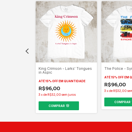
 LOGO
King Crimson - Larks' Tongues
The Police - Sy
in Aspic
QUANTIDADE
ATÉ 15% OFF
EM 
ATÉ 15% OFF
EM QUANTIDADE
R$96,00
R$96,00
m juros
3
x
de
R$32,00
se
3
x
de
R$32,00
sem juros
COMPRAR
COMPRAR