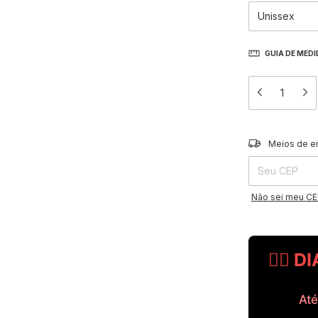
GUIA DE MED
Entregas para o 
Meios de e
Não sei meu C
🧔‍♂️
Até