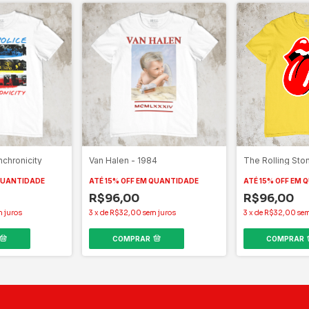
nchronicity
Van Halen - 1984
The Rolling Sto
QUANTIDADE
ATÉ 15% OFF
EM QUANTIDADE
ATÉ 15% OFF
EM 
R$96,00
R$96,00
m juros
3
x
de
R$32,00
sem juros
3
x
de
R$32,00
sem
COMPRAR
COMPRAR