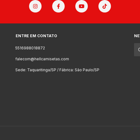
ENTRE EM CONTATO
NE
5516988018872
falecom@hellcamisetas.com
Sede: Taquaritinga/SP / Fábrica: São Paulo/SP