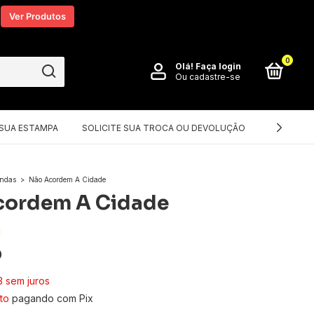
Ver Produtos
0
Olá!
Faça login
Ou cadastre-se
 SUA ESTAMPA
SOLICITE SUA TROCA OU DEVOLUÇÃO
DICAS PA
andas
>
Não Acordem A Cidade
cordem A Cidade
!
0
3
sem juros
to
pagando com Pix