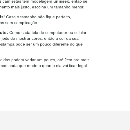
 camisetas têm modelagem
unissex
, então se
imento mais justo, escolha um tamanho menor.
is!
Caso o tamanho não fique perfeito,
cas sem complicação.
uto:
Como cada tela de computador ou celular
 jeito de mostrar cores, então a cor da sua
estampa pode ser um pouco diferente do que
didas podem variar um pouco, até 2cm pra mais
mas nada que mude o quanto ela vai ficar legal