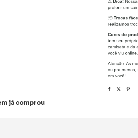
⚠️
Dica:
Nossas
preferir um ca
📦
Trocas fáce
realizamos tro
Cores do prod
tem seu próprio
camiseta e da 
você viu online.
Atenção: As me
ou pra menos, 
em você!
uem já comprou