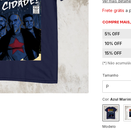
Ver mais detalh
Frete grátis
a 
COMPRE MAIS,
5% OFF
10% OFF
15% OFF
(*) Não acumul
Tamanho
Cor:
Azul Marin
Modelo