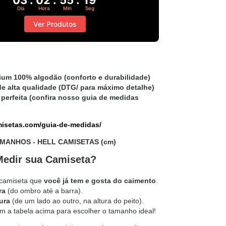
Dia
Hora
Min
Seg
Ver Produtos
ium 100% algodão
(conforto e durabilidade)
e alta qualidade
(DTG/ para máximo detalhe)
perfeita
(confira nosso guia de medidas
amisetas.com/guia-de-medidas/
AMANHOS - HELL CAMISETAS (cm)
edir sua Camiseta?
 camiseta que
você já
tem e gosta do caimento
.
ra
(do ombro até a barra).
ura
(de um lado ao outro, na altura do peito).
m a tabela acima para escolher o tamanho ideal!