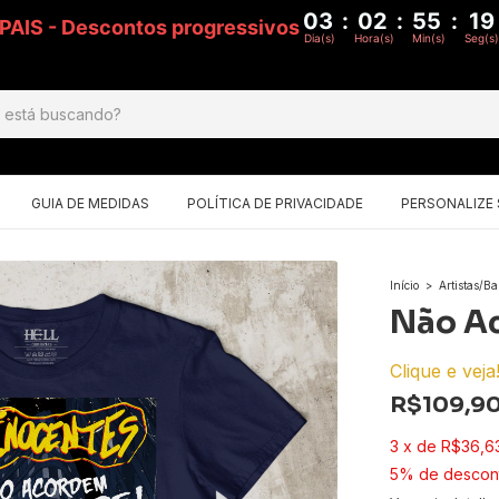
03
:
02
:
55
:
18
S PAIS - Descontos progressivos
Dia(s)
Hora(s)
Min(s)
Seg(s)
GUIA DE MEDIDAS
POLÍTICA DE PRIVACIDADE
PERSONALIZE
Início
>
Artistas/B
Não A
Clique e veja
R$109,9
3
x
de
R$36,6
5% de descon