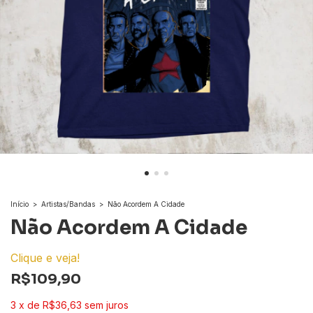
Início
>
Artistas/Bandas
>
Não Acordem A Cidade
Não Acordem A Cidade
Clique e veja!
R$109,90
3
x
de
R$36,63
sem juros