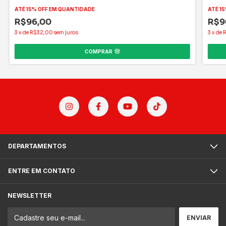
ATÉ 15% OFF
EM QUANTIDADE
ATÉ 15
R$96,00
R$9
3
x
de
R$32,00
sem juros
3
x
de
COMPRAR
DEPARTAMENTOS
ENTRE EM CONTATO
NEWSLETTER