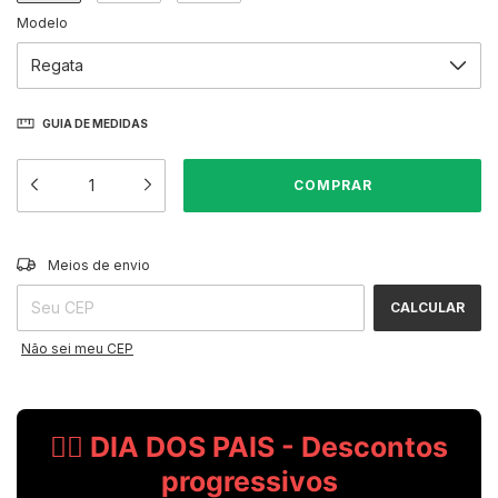
Modelo
GUIA DE MEDIDAS
ALTERAR CEP
Entregas para o CEP:
Meios de envio
CALCULAR
Não sei meu CEP
🧔‍♂️ DIA DOS PAIS - Descontos
progressivos