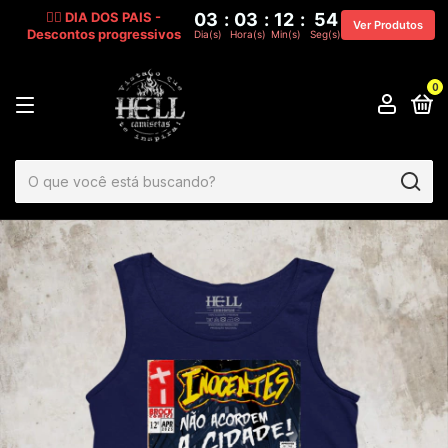
🧔‍♂️ DIA DOS PAIS -
03
:
03
:
12
:
54
Ver Produtos
Descontos progressivos
Dia(s)
Hora(s)
Min(s)
Seg(s)
0