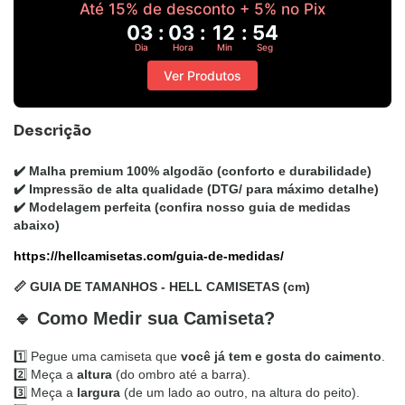
Até 15% de desconto + 5% no Pix
03
:
03
:
12
:
54
Dia
Hora
Min
Seg
Ver Produtos
Descrição
✔️
Malha premium 100% algodão
(conforto e durabilidade)
✔️
Impressão de alta qualidade
(DTG/ para máximo detalhe)
✔️
Modelagem perfeita
(confira nosso guia de medidas
abaixo)
https://hellcamisetas.com/guia-de-medidas/
📏 GUIA DE TAMANHOS - HELL CAMISETAS (cm)
🔹 Como Medir sua Camiseta?
1️⃣ Pegue uma camiseta que
você já
tem e gosta do caimento
.
2️⃣ Meça a
altura
(do ombro até a barra).
3️⃣ Meça a
largura
(de um lado ao outro, na altura do peito).