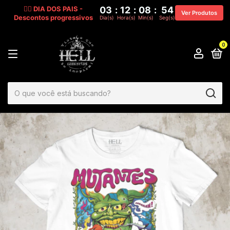
🧔‍♂️ DIA DOS PAIS -
03
:
12
:
08
:
53
Ver Produtos
Descontos progressivos
Dia(s)
Hora(s)
Min(s)
Seg(s)
0