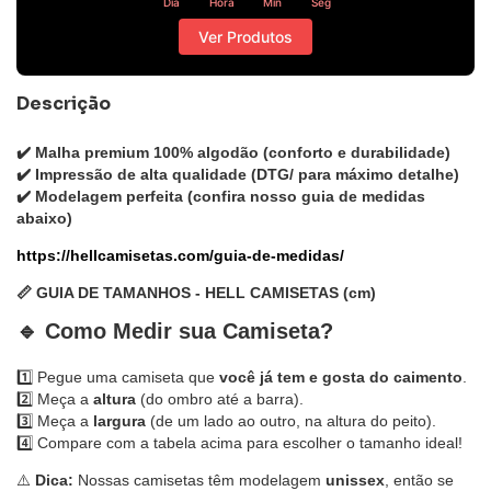
Dia
Hora
Min
Seg
Ver Produtos
Descrição
✔️
Malha premium 100% algodão
(conforto e durabilidade)
✔️
Impressão de alta qualidade
(DTG/ para máximo detalhe)
✔️
Modelagem perfeita
(confira nosso guia de medidas
abaixo)
https://hellcamisetas.com/guia-de-medidas/
📏 GUIA DE TAMANHOS - HELL CAMISETAS (cm)
🔹 Como Medir sua Camiseta?
1️⃣ Pegue uma camiseta que
você já
tem e gosta do caimento
.
2️⃣ Meça a
altura
(do ombro até a barra).
3️⃣ Meça a
largura
(de um lado ao outro, na altura do peito).
4️⃣ Compare com a tabela acima para escolher o tamanho ideal!
⚠️
Dica:
Nossas camisetas têm modelagem
unissex
, então se