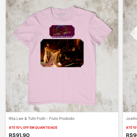
Rita Lee & Tutti Frutti - Fruto Proibido
Joelh
ATÉ 15% OFF
EM QUANTIDADE
ATÉ 15
R$91,90
R$9