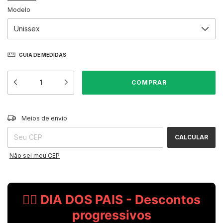
Modelo
GUIA DE MEDIDAS
ALTERAR CEP
Entregas para o CEP:
Meios de envio
CALCULAR
Não sei meu CEP
🧔‍♂️ DIA DOS PAIS - Descontos
progressivos