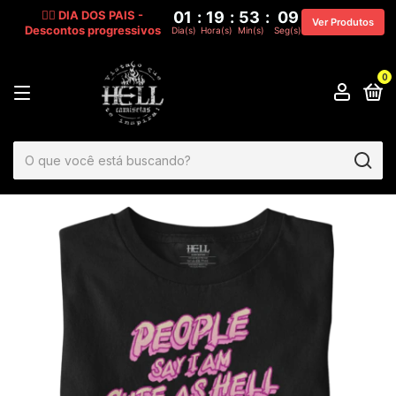
🧔‍♂️ DIA DOS PAIS -
01
:
19
:
53
:
08
Ver Produtos
Descontos progressivos
Dia(s)
Hora(s)
Min(s)
Seg(s)
0