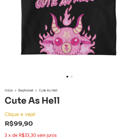
Início
>
Baphomet
>
Cute As Hell
Cute As Hell
Clique e veja!
R$99,90
3
x
de
R$33,30
sem juros