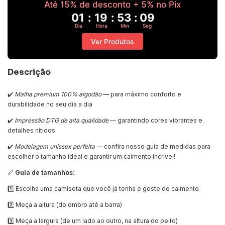
Até 15% de desconto + 5% no Pix
01
:
19
:
53
:
08
Dia
Hora
Min
Seg
Ver Produtos
Descrição
✔️
Malha premium 100% algodão
— para máximo conforto e
durabilidade no seu dia a dia
✔️
Impressão DTG de alta qualidade
— garantindo cores vibrantes e
detalhes nítidos
✔️
Modelagem unissex perfeita
— confira nosso guia de medidas para
escolher o tamanho ideal e garantir um caimento incrível!
📏
Guia de tamanhos:
1️⃣ Escolha uma camiseta que você já tenha e goste do caimento
2️⃣ Meça a altura (do ombro até a barra)
3️⃣ Meça a largura (de um lado ao outro, na altura do peito)